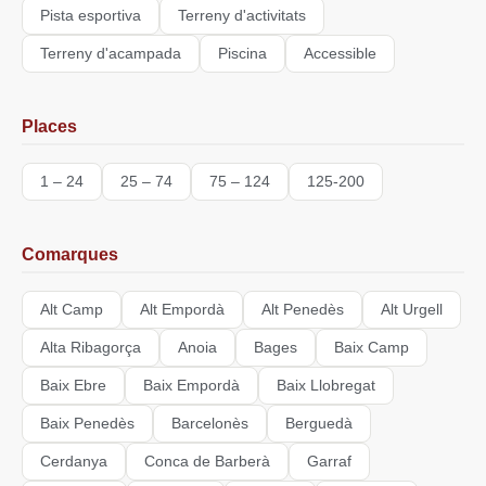
Pista esportiva
Terreny d'activitats
Terreny d'acampada
Piscina
Accessible
Places
1 – 24
25 – 74
75 – 124
125-200
Comarques
Alt Camp
Alt Empordà
Alt Penedès
Alt Urgell
Alta Ribagorça
Anoia
Bages
Baix Camp
Baix Ebre
Baix Empordà
Baix Llobregat
Baix Penedès
Barcelonès
Berguedà
Cerdanya
Conca de Barberà
Garraf