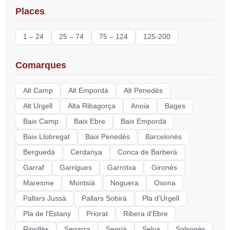
Places
1 – 24
25 – 74
75 – 124
125-200
Comarques
Alt Camp
Alt Empordà
Alt Penedès
Alt Urgell
Alta Ribagorça
Anoia
Bages
Baix Camp
Baix Ebre
Baix Empordà
Baix Llobregat
Baix Penedès
Barcelonès
Berguedà
Cerdanya
Conca de Barberà
Garraf
Garrigues
Garrotxa
Gironès
Maresme
Montsià
Noguera
Osona
Pallars Jussà
Pallars Sobirà
Pla d'Urgell
Pla de l'Estany
Priorat
Ribera d'Ebre
Ripollès
Segarra
Segrià
Selva
Solsonès