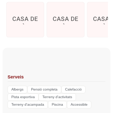
CASA DE
CASA DE
CASA 
COLÒNIES
COLÒNIES
COLÒN
MÓN SERÈ
CAN PUIG
ARTUR
MARTORE
Serveis
Albergs
Pensió completa
Calefacció
Pista esportiva
Terreny d'activitats
Terreny d'acampada
Piscina
Accessible