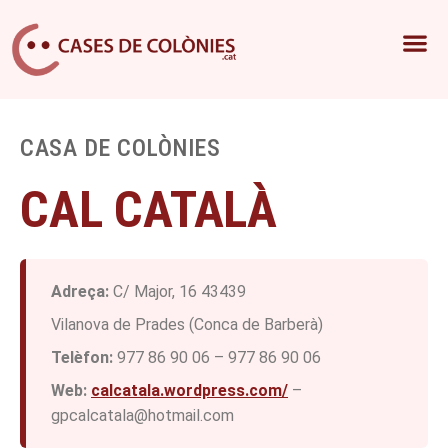
CASA DE COLÒNIES
CAL CATALÀ
Adreça:
C/ Major, 16 43439
Vilanova de Prades (Conca de Barberà)
Telèfon:
977 86 90 06 – 977 86 90 06
Web:
calcatala.wordpress.com/
–
gpcalcatala@hotmail.com