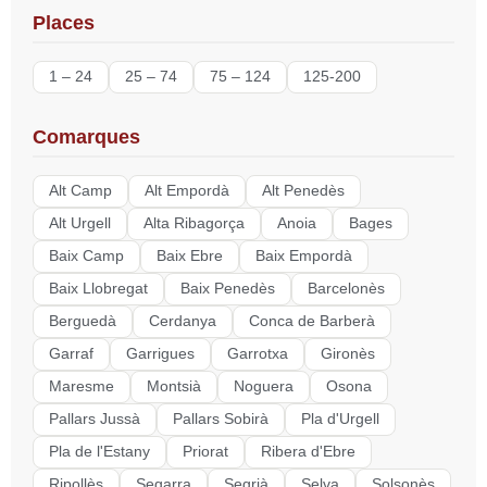
Places
1 – 24
25 – 74
75 – 124
125-200
Comarques
Alt Camp
Alt Empordà
Alt Penedès
Alt Urgell
Alta Ribagorça
Anoia
Bages
Baix Camp
Baix Ebre
Baix Empordà
Baix Llobregat
Baix Penedès
Barcelonès
Berguedà
Cerdanya
Conca de Barberà
Garraf
Garrigues
Garrotxa
Gironès
Maresme
Montsià
Noguera
Osona
Pallars Jussà
Pallars Sobirà
Pla d'Urgell
Pla de l'Estany
Priorat
Ribera d'Ebre
Ripollès
Segarra
Segrià
Selva
Solsonès