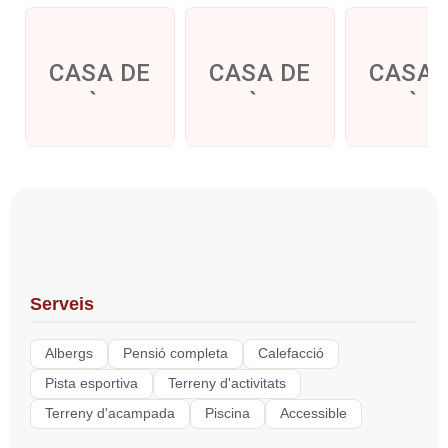
CASA DE
CASA DE
CASA 
COLÒNIES
COLÒNIES
COLÒN
CAN TALLADA
Vall de Boí – Verge
CAN BELLV
Blanca
Serveis
Albergs
Pensió completa
Calefacció
Pista esportiva
Terreny d'activitats
Terreny d'acampada
Piscina
Accessible